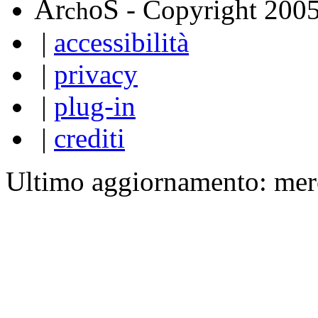
A
S
r
o
- Copyright 200
ch
|
accessibilità
|
privacy
|
plug-in
|
crediti
Ultimo aggiornamento: mer