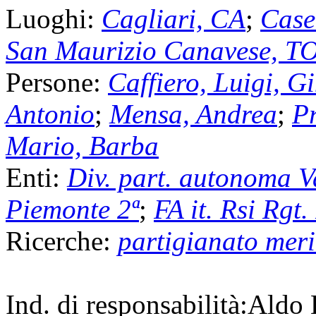
Luoghi:
Cagliari, CA
;
Case
San Maurizio Canavese, T
Persone:
Caffiero, Luigi, G
Antonio
;
Mensa, Andrea
;
Pr
Mario, Barba
Enti:
Div. part. autonoma V
Piemonte 2ª
;
FA it. Rsi Rgt
Ricerche:
partigianato mer
Ind. di responsabilità:
Aldo 