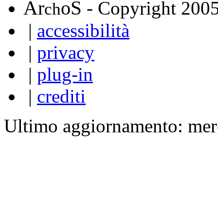
A
S
r
o
- Copyright 200
ch
|
accessibilità
|
privacy
|
plug-in
|
crediti
Ultimo aggiornamento: mer