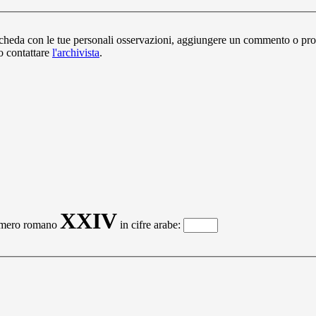
la scheda con le tue personali osservazioni, aggiungere un commento o pr
 o contattare
l'archivista
.
XXIV
numero romano
in cifre arabe: