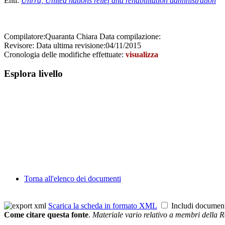
Enti:
Unrra, United nations relief and rehabilitation administration
Compilatore:
Quaranta Chiara
Data compilazione:
Revisore:
Data ultima revisione:
04/11/2015
Cronologia delle modifiche effettuate:
visualizza
Esplora livello
Torna all'elenco dei documenti
Scarica la scheda in formato XML
Includi documen
Come citare questa fonte
.
Materiale vario relativo a membri della R