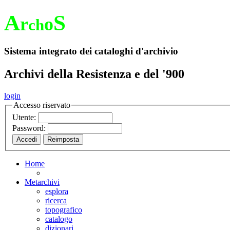
A
S
r
o
ch
Sistema integrato dei cataloghi d'archivio
Archivi della Resistenza e del '900
login
Accesso riservato
Utente:
Password:
Home
Metarchivi
esplora
ricerca
topografico
catalogo
dizionari