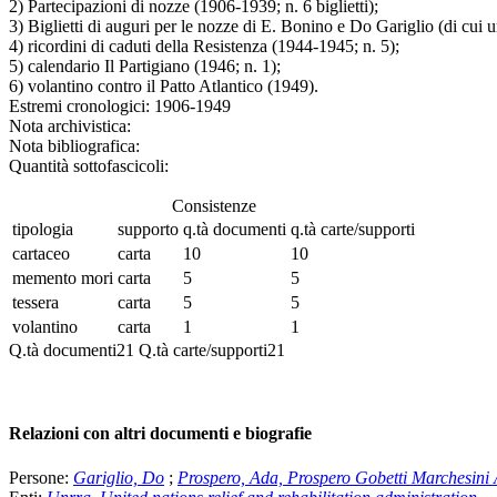
2) Partecipazioni di nozze (1906-1939; n. 6 biglietti);
3) Biglietti di auguri per le nozze di E. Bonino e Do Gariglio (di cui 
4) ricordini di caduti della Resistenza (1944-1945; n. 5);
5) calendario Il Partigiano (1946; n. 1);
6) volantino contro il Patto Atlantico (1949).
Estremi cronologici:
1906-1949
Nota archivistica:
Nota bibliografica:
Quantità sottofascicoli:
Consistenze
tipologia
supporto
q.tà documenti
q.tà carte/supporti
cartaceo
carta
10
10
memento mori
carta
5
5
tessera
carta
5
5
volantino
carta
1
1
Q.tà documenti
21
Q.tà carte/supporti
21
Relazioni con altri documenti e biografie
Persone:
Gariglio, Do
;
Prospero, Ada, Prospero Gobetti Marchesini 