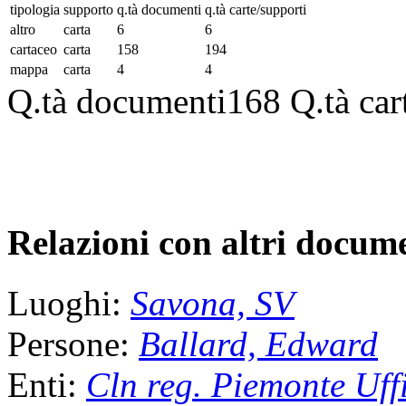
tipologia
supporto
q.tà documenti
q.tà carte/supporti
altro
carta
6
6
cartaceo
carta
158
194
mappa
carta
4
4
Q.tà documenti
168
Q.tà car
Relazioni con altri docume
Luoghi:
Savona, SV
Persone:
Ballard, Edward
Enti:
Cln reg. Piemonte Uff