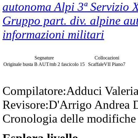
autonoma Alpi 3ª Servizio 
Gruppo part. div. alpine a
informazioni militari
Segnature
Collocazioni
Originale
busta
B AUT/mb 2
fascicolo
15
Scaffale
VII
Piano
7
Compilatore:
Adduci Valeri
Revisore:
D'Arrigo Andrea
D
Cronologia delle modifiche 