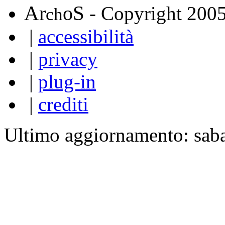
A
S
r
o
- Copyright 200
ch
|
accessibilità
|
privacy
|
plug-in
|
crediti
Ultimo aggiornamento: sab