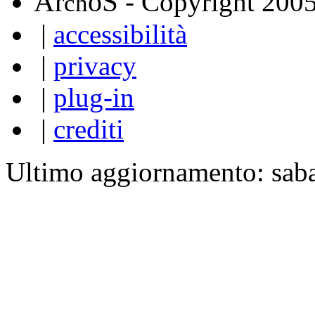
A
S
r
o
- Copyright 200
ch
|
accessibilità
|
privacy
|
plug-in
|
crediti
Ultimo aggiornamento: sab