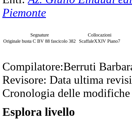
Piemonte
Segnature
Collocazioni
Originale
busta
C BV 88
fascicolo
382
Scaffale
XXIV
Piano
7
Compilatore:
Berruti Barba
Revisore:
Data ultima revis
Cronologia delle modifiche 
Esplora livello