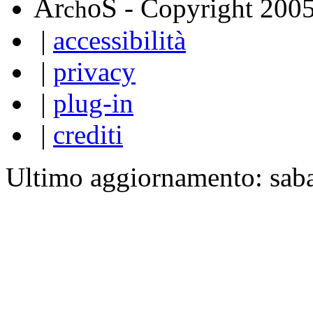
A
S
r
o
- Copyright 200
ch
|
accessibilità
|
privacy
|
plug-in
|
crediti
Ultimo aggiornamento: sab