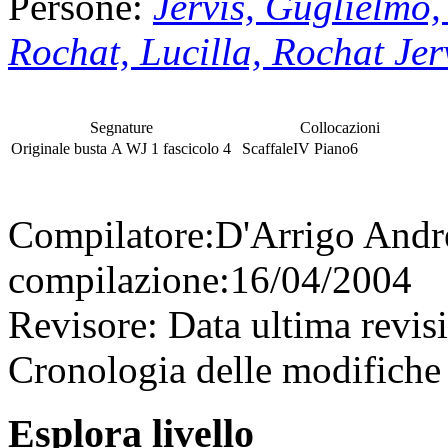
Persone:
Jervis, Guglielmo,
Rochat, Lucilla, Rochat Jer
Segnature
Collocazioni
Originale
busta
A WJ 1
fascicolo
4
Scaffale
IV
Piano
6
Compilatore:
D'Arrigo And
compilazione:
16/04/2004
Revisore:
Data ultima revis
Cronologia delle modifiche 
Esplora livello