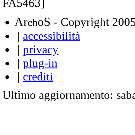
FA5463]
A
S
r
o
- Copyright 200
ch
|
accessibilità
|
privacy
|
plug-in
|
crediti
Ultimo aggiornamento: sab