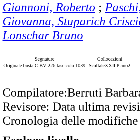
Giannoni, Roberto
;
Paschi
Giovanna, Stuparich Crisc
Lonschar Bruno
Segnature
Collocazioni
Originale
busta
C BV 226
fascicolo
1039
Scaffale
XXII
Piano
2
Compilatore:
Berruti Barba
Revisore:
Data ultima revis
Cronologia delle modifiche 