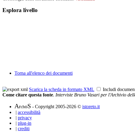
Esplora livello
Torna all'elenco dei documenti
Scarica la scheda in formato XML
Includi documen
Come citare questa fonte
.
Interviste Bruno Vasari per l'Archivio de
A
S
r
o
- Copyright 2005-2026 ©
istoreto.it
ch
|
accessibilità
|
privacy
|
plug-in
|
crediti