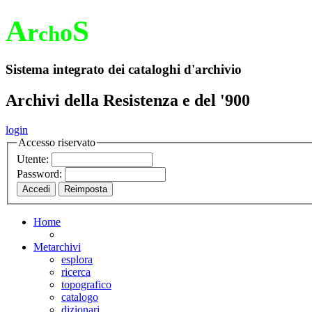
A
S
r
o
ch
Sistema integrato dei cataloghi d'archivio
Archivi della Resistenza e del '900
login
Accesso riservato
Utente:
Password:
Home
Metarchivi
esplora
ricerca
topografico
catalogo
dizionari