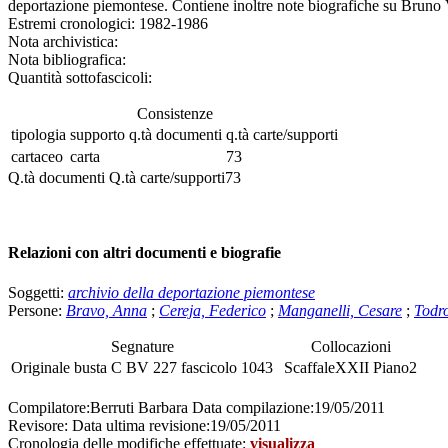
deportazione piemontese. Contiene inoltre note biografiche su Bruno Va
Estremi cronologici:
1982-1986
Nota archivistica:
Nota bibliografica:
Quantità sottofascicoli:
Consistenze
tipologia
supporto
q.tà documenti
q.tà carte/supporti
cartaceo
carta
73
Q.tà documenti
Q.tà carte/supporti
73
Relazioni con altri documenti e biografie
Soggetti:
archivio della deportazione piemontese
Persone:
Bravo, Anna
;
Cereja, Federico
;
Manganelli, Cesare
;
Todro
Segnature
Collocazioni
Originale
busta
C BV 227
fascicolo
1043
Scaffale
XXII
Piano
2
Compilatore:
Berruti Barbara
Data compilazione:
19/05/2011
Revisore:
Data ultima revisione:
19/05/2011
Cronologia delle modifiche effettuate:
visualizza