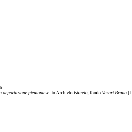
ti
lla deportazione piemontese
in Archivio
Istoreto
, fondo
Vasari Bruno
[I