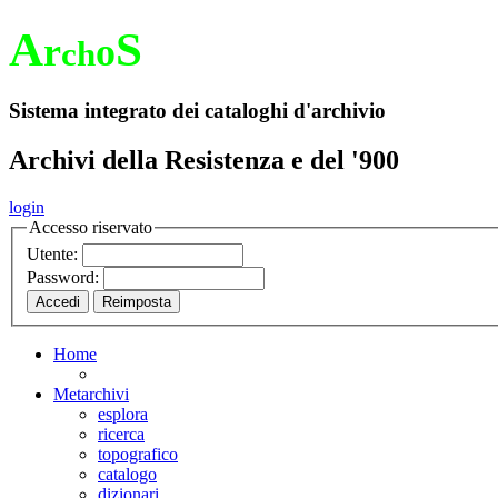
A
S
r
o
ch
Sistema integrato dei cataloghi d'archivio
Archivi della Resistenza e del '900
login
Accesso riservato
Utente:
Password:
Home
Metarchivi
esplora
ricerca
topografico
catalogo
dizionari