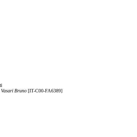
ti
o
Vasari Bruno
[IT-C00-FA6389]