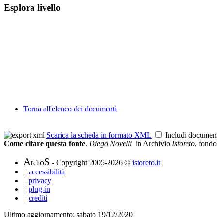
Esplora livello
Torna all'elenco dei documenti
Scarica la scheda in formato XML
Includi documen
Come citare questa fonte
.
Diego Novelli
in Archivio
Istoreto
, fond
A
S
r
o
- Copyright 2005-2026 ©
istoreto.it
ch
|
accessibilità
|
privacy
|
plug-in
|
crediti
Ultimo aggiornamento: sabato 19/12/2020