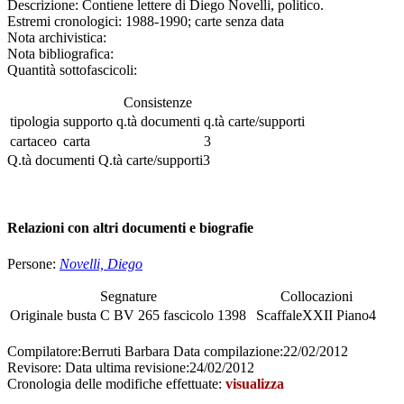
Descrizione:
Contiene lettere di Diego Novelli, politico.
Estremi cronologici:
1988-1990; carte senza data
Nota archivistica:
Nota bibliografica:
Quantità sottofascicoli:
Consistenze
tipologia
supporto
q.tà documenti
q.tà carte/supporti
cartaceo
carta
3
Q.tà documenti
Q.tà carte/supporti
3
Relazioni con altri documenti e biografie
Persone:
Novelli, Diego
Segnature
Collocazioni
Originale
busta
C BV 265
fascicolo
1398
Scaffale
XXII
Piano
4
Compilatore:
Berruti Barbara
Data compilazione:
22/02/2012
Revisore:
Data ultima revisione:
24/02/2012
Cronologia delle modifiche effettuate:
visualizza