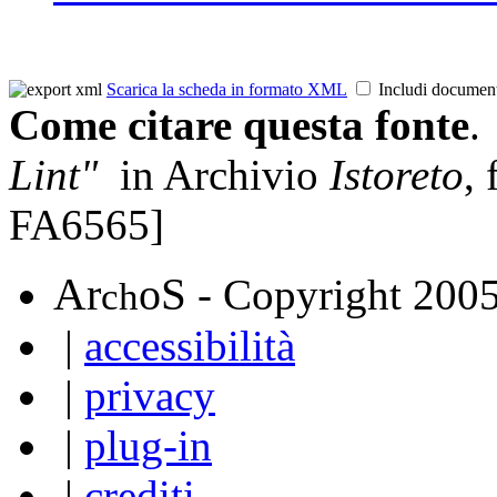
Scarica la scheda in formato XML
Includi documen
Come citare questa fonte
.
Lint"
in Archivio
Istoreto
,
FA6565]
A
S
r
o
- Copyright 200
ch
|
accessibilità
|
privacy
|
plug-in
|
crediti