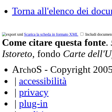
Torna all'elenco dei doc
Scarica la scheda in formato XML
Includi documen
Come citare questa fonte
.
Istoreto
, fondo
Carte dell'U
A
S
r
o
- Copyright 200
ch
|
accessibilità
|
privacy
|
plug-in