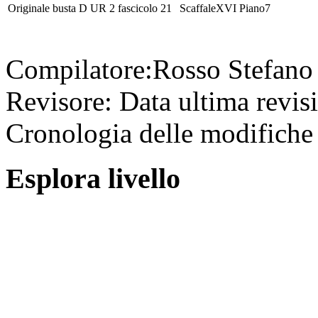
Originale
busta
D UR 2
fascicolo
21
Scaffale
XVI
Piano
7
Compilatore:
Rosso Stefan
Revisore:
Data ultima revis
Cronologia delle modifiche 
Esplora livello