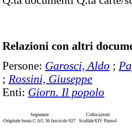
Relazioni con altri docume
Persone:
Garosci, Aldo
;
Pa
;
Rossini, Giuseppe
Enti:
Giorn. Il popolo
Segnature
Collocazioni
Originale
busta
C AG 36
fascicolo
927
Scaffale
XIV
Piano
4