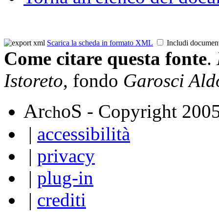
Scarica la scheda in formato XML
Includi documen
Come citare questa fonte
.
Istoreto
, fondo
Garosci Ald
A
S
r
o
- Copyright 200
ch
|
accessibilità
|
privacy
|
plug-in
|
crediti