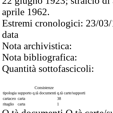
22 giugno 1923; stralcio di 
aprile 1962.
Estremi cronologici:
23/03/
data
Nota archivistica:
Nota bibliografica:
Quantità sottofascicoli:
Consistenze
tipologia
supporto
q.tà documenti
q.tà carte/supporti
cartaceo
carta
38
ritaglio
carta
1
Q.tà documenti
Q.tà carte/s