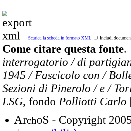
Scarica la scheda in formato XML
Includi documen
Come citare questa fonte
.
interrogatorio / di partigian
1945 / Fascicolo con / Bolle
Sezioni di Pinerolo / e / To
LSG
, fondo
Polliotti Carlo
A
S
r
o
- Copyright 200
ch