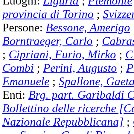
Luoghi:
Liguria
;
Piemonte
provincia di Torino
;
Svizze
Persone:
Bessone, Amerigo
Borntraeger, Carlo
;
Cabras
;
Cipriani, Furio, Mirko
;
C
Combi
;
Perini, Augusto
;
P
Emanuele
;
Spallone, Gaet
Enti:
Brg. part. Garibaldi C
Bollettino delle ricerche 
Nazionale Repubblicana]
;