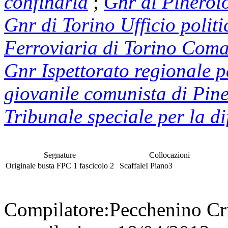
confinaria
;
Gnr di Pinerolo
Gnr di Torino Ufficio politi
Ferroviaria di Torino Coman
Gnr Ispettorato regionale p
giovanile comunista di Pin
Tribunale speciale per la di
Segnature
Collocazioni
Originale
busta
FPC 1
fascicolo
2
Scaffale
I
Piano
3
Compilatore:
Pecchenino Cr