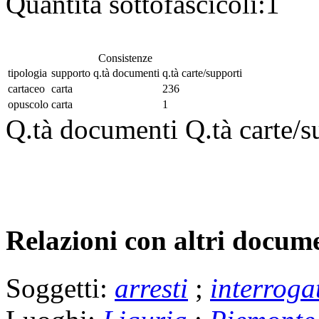
Quantità sottofascicoli:
1
Consistenze
tipologia
supporto
q.tà documenti
q.tà carte/supporti
cartaceo
carta
236
opuscolo
carta
1
Q.tà documenti
Q.tà carte/s
Relazioni con altri docume
Soggetti:
arresti
;
interroga