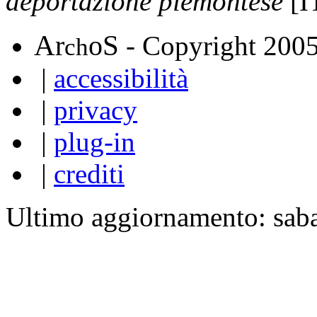
deportazione piemontese
[I
A
S
r
o
- Copyright 200
ch
|
accessibilità
|
privacy
|
plug-in
|
crediti
Ultimo aggiornamento: sab