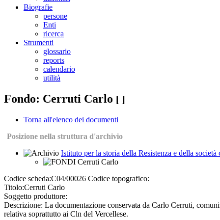
Biografie
persone
Enti
ricerca
Strumenti
glossario
reports
calendario
utilità
Fondo: Cerruti Carlo
[ ]
Torna all'elenco dei documenti
Posizione nella struttura d'archivio
Istituto per la storia della Resistenza e della societ
Cerruti Carlo
Codice scheda:
C04/00026
Codice topografico:
Titolo:
Cerruti Carlo
Soggetto produttore:
Descrizione:
La documentazione conservata da Carlo Cerruti, comunista,
relativa soprattutto ai Cln del Vercellese.