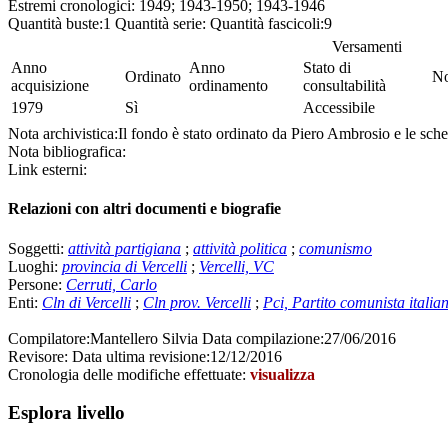
Estremi cronologici:
1949; 1943-1950; 1943-1946
Quantità buste:
1
Quantità serie:
Quantità fascicoli:
9
Versamenti
Anno
Anno
Stato di
Ordinato
No
acquisizione
ordinamento
consultabilità
1979
Sì
Accessibile
Nota archivistica:
Il fondo è stato ordinato da Piero Ambrosio e le sc
Nota bibliografica:
Link esterni:
Relazioni con altri documenti e biografie
Soggetti:
attività partigiana
;
attività politica
;
comunismo
Luoghi:
provincia di Vercelli
;
Vercelli, VC
Persone:
Cerruti, Carlo
Enti:
Cln di Vercelli
;
Cln prov. Vercelli
;
Pci, Partito comunista italia
Compilatore:
Mantellero Silvia
Data compilazione:
27/06/2016
Revisore:
Data ultima revisione:
12/12/2016
Cronologia delle modifiche effettuate:
visualizza
Esplora livello