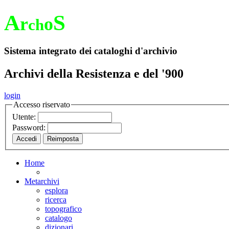
A
S
r
o
ch
Sistema integrato dei cataloghi d'archivio
Archivi della Resistenza e del '900
login
Accesso riservato
Utente:
Password:
Home
Metarchivi
esplora
ricerca
topografico
catalogo
dizionari