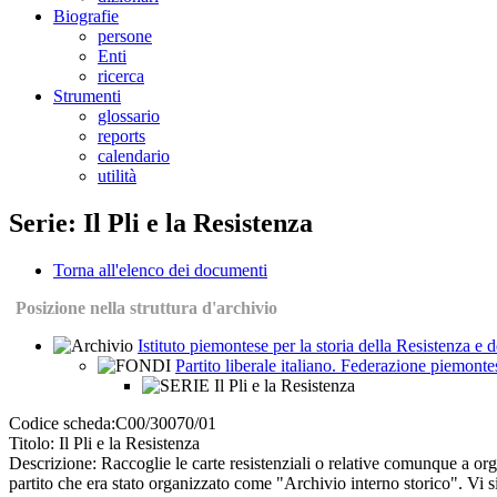
Biografie
persone
Enti
ricerca
Strumenti
glossario
reports
calendario
utilità
Serie: Il Pli e la Resistenza
Torna all'elenco dei documenti
Posizione nella struttura d'archivio
Istituto piemontese per la storia della Resistenza e
Partito liberale italiano. Federazione piemonte
Il Pli e la Resistenza
Codice scheda:
C00/30070/01
Titolo:
Il Pli e la Resistenza
Descrizione:
Raccoglie le carte resistenziali o relative comunque a orga
partito che era stato organizzato come "Archivio interno storico". Vi si