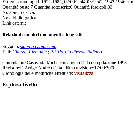
Estremi cronologici:
1955-1985; 02/06/1944-03/1945; 1942-1946; cart
Quantità buste:
7
Quantità sottoserie:
0
Quantità fascicoli:
30
Nota archivistica:
Nota bibliografica:
Link esterni:
Relazioni con altri documenti e biografie
Soggetti:
stampa clandestina
Enti:
Cln reg. Piemonte
;
Pli, Partito liberale italiano
Compilatore:
Casasanta Michelearcangelo
Data compilazione:
1998
Revisore:
D'Arrigo Andrea
Data ultima revisione:
17/09/2008
Cronologia delle modifiche effettuate:
visualizza
Esplora livello