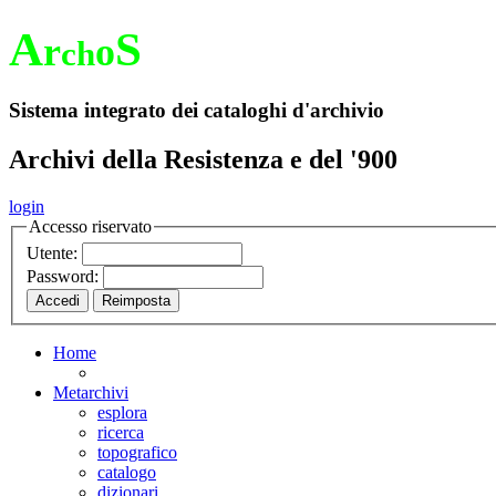
A
S
r
o
ch
Sistema integrato dei cataloghi d'archivio
Archivi della Resistenza e del '900
login
Accesso riservato
Utente:
Password:
Home
Metarchivi
esplora
ricerca
topografico
catalogo
dizionari