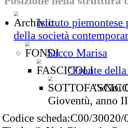
Posizione nella struttura 
Istituto piemontese p
della società contemporan
Sacco Marisa
"Fronte dell
"«Noi G
Gioventù, anno II
Codice scheda:
C00/30020/