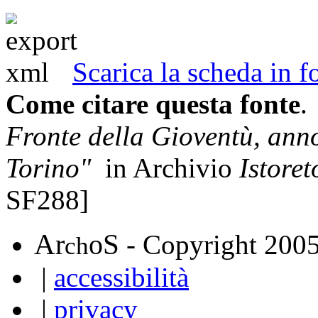
Scarica la scheda in
Come citare questa fonte
.
Fronte della Gioventù, anno
Torino"
in Archivio
Istoret
SF288]
A
S
r
o
- Copyright 200
ch
|
accessibilità
|
privacy