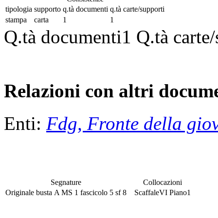
tipologia
supporto
q.tà documenti
q.tà carte/supporti
stampa
carta
1
1
Q.tà documenti
1
Q.tà carte
Relazioni con altri docume
Enti:
Fdg, Fronte della gio
Segnature
Collocazioni
Originale
busta
A MS 1
fascicolo
5
sf
8
Scaffale
VI
Piano
1