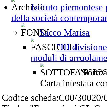
Istituto piemontese p
della società contemporan
Sacco Marisa
"III division
moduli di arruolam
"Formaz
Carta intestata c
Codice scheda:
C00/30020/