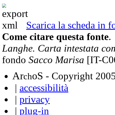
Scarica la scheda in
Come citare questa fonte
.
Langhe. Carta intestata c
fondo
Sacco Marisa
[IT-C0
A
S
r
o
- Copyright 200
ch
|
accessibilità
|
privacy
|
plug-in