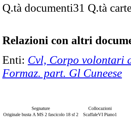
Q.tà documenti
31
Q.tà cart
Relazioni con altri docume
Enti:
Cvl, Corpo volontari d
Formaz. part. Gl Cuneese
Segnature
Collocazioni
Originale
busta
A MS 2
fascicolo
18
sf
2
Scaffale
VI
Piano
1