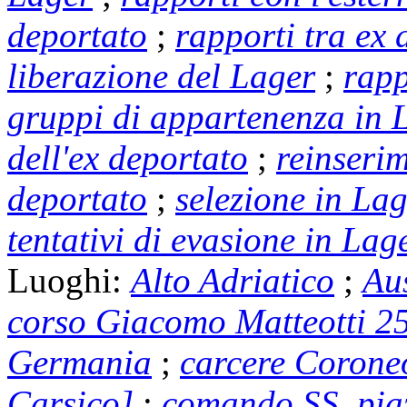
deportato
;
rapporti tra ex 
liberazione del Lager
;
rapp
gruppi di appartenenza in 
dell'ex deportato
;
reinserim
deportato
;
selezione in La
tentativi di evasione in Lag
Luoghi:
Alto Adriatico
;
Au
corso Giacomo Matteotti 25
Germania
;
carcere Coroneo
Carsico]
;
comando SS, piaz