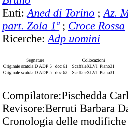
Enti:
Aned di Torino
;
Az. M
part. Zola 1ª
;
Croce Rossa
Ricerche:
Adp uomini
Segnature
Collocazioni
Originale
scatola
D ADP 5
doc 61
Scaffale
XLVI
Piano
31
Originale
scatola
D ADP 5
doc 62
Scaffale
XLVI
Piano
31
Compilatore:
Pischedda Car
Revisore:
Berruti Barbara
Da
Cronologia delle modifiche 