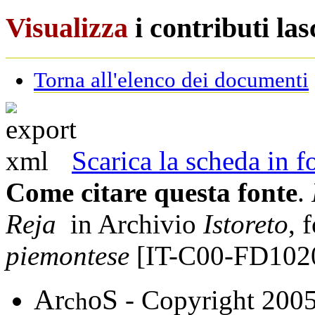
Visualizza
i contributi la
Torna all'elenco dei documenti
Scarica la scheda in
Come citare questa fonte
.
Reja
in Archivio
Istoreto
, 
piemontese
[IT-C00-FD102
A
S
r
o
- Copyright 200
ch