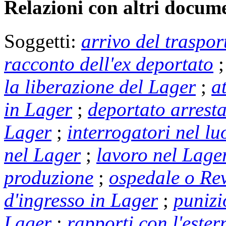
Relazioni con altri docume
Soggetti:
arrivo del traspor
racconto dell'ex deportato
la liberazione del Lager
;
a
in Lager
;
deportato arrest
Lager
;
interrogatori nel l
nel Lager
;
lavoro nel Lager
produzione
;
ospedale o Rev
d'ingresso in Lager
;
punizi
Lager
;
rapporti con l'ester