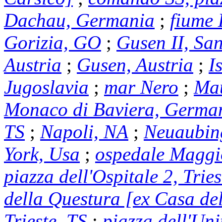
Dachau, Germania
;
fiume
Gorizia, GO
;
Gusen II, Sa
Austria
;
Gusen, Austria
;
I
Jugoslavia
;
mar Nero
;
Mau
Monaco di Baviera, Germa
TS
;
Napoli, NA
;
Neuaubin
York, Usa
;
ospedale Maggio
piazza dell'Ospitale 2, Tries
della Questura [ex Casa del
Trieste, TS
;
piazza dell'Unit