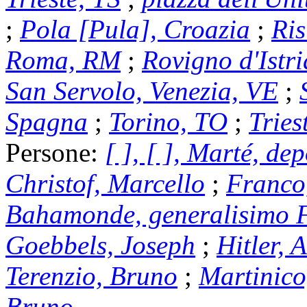
;
Pola [Pula], Croazia
;
Ris
Roma, RM
;
Rovigno d'Istri
San Servolo, Venezia, VE
;
Spagna
;
Torino, TO
;
Tries
Persone:
[ ], [ ], Marté, de
Christof, Marcello
;
Franco
Bahamonde, generalisimo F
Goebbels, Joseph
;
Hitler, 
Terenzio, Bruno
;
Martinico,
Bruno