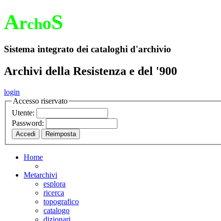
A
S
r
o
ch
Sistema integrato dei cataloghi d'archivio
Archivi della Resistenza e del '900
login
Accesso riservato
Utente:
Password:
Home
Metarchivi
esplora
ricerca
topografico
catalogo
dizionari