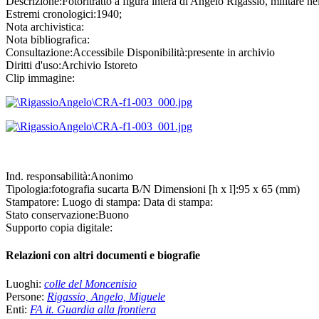
Descrizione:
Fotoritratto a figura intera di Angelo Rigassio, militare n
Estremi cronologici:
1940;
Nota archivistica:
Nota bibliografica:
Consultazione:
Accessibile
Disponibilità:
presente in archivio
Diritti d'uso:
Archivio Istoreto
Clip immagine:
Ind. responsabilità:
Anonimo
Tipologia:
fotografia
su
carta B/N
Dimensioni [h x l]:
95 x 65 (mm)
Stampatore:
Luogo di stampa:
Data di stampa:
Stato conservazione:
Buono
Supporto copia digitale:
Relazioni con altri documenti e biografie
Luoghi:
colle del Moncenisio
Persone:
Rigassio, Angelo, Miguele
Enti:
FA it. Guardia alla frontiera