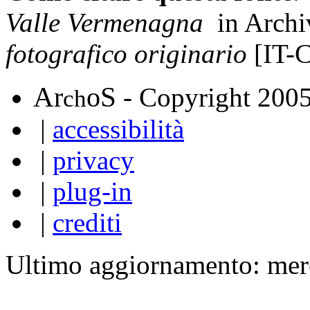
Valle Vermenagna
in Archi
fotografico originario
[IT-
A
S
r
o
- Copyright 200
ch
|
accessibilità
|
privacy
|
plug-in
|
crediti
Ultimo aggiornamento: mer