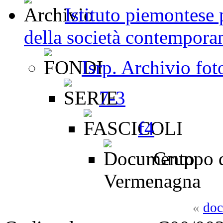
Istituto piemontese p
della società contemporan
Isrp. Archivio fot
7-3
f4
Gruppo di
Vermenagna
«
doc