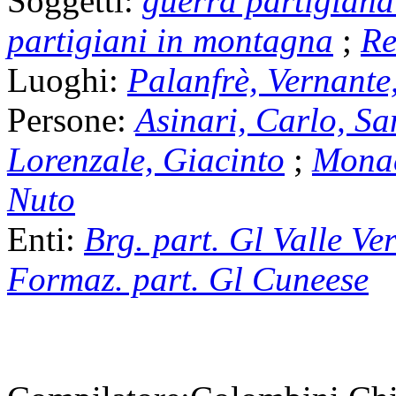
Soggetti:
guerra partigiana
partigiani in montagna
;
Re
Luoghi:
Palanfrè, Vernante
Persone:
Asinari, Carlo, S
Lorenzale, Giacinto
;
Monac
Nuto
Enti:
Brg. part. Gl Valle V
Formaz. part. Gl Cuneese