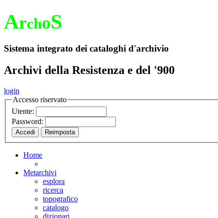
A
S
r
o
ch
Sistema integrato dei cataloghi d'archivio
Archivi della Resistenza e del '900
login
Accesso riservato
Utente:
Password:
Home
Metarchivi
esplora
ricerca
topografico
catalogo
dizionari