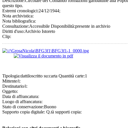
Descrizione:
Circolare del Comando formazioni garibaldine alla Popolaz
questo tipo.
Estremi cronologici:
24/12/1944;
Nota archivistica:
Nota bibliografica:
Consultazione:
Accessibile
Disponibilità:
presente in archivio
Diritti d'uso:
Archivio Istoreto
Clip:
Tipologia:
dattiloscritto
su:
carta
Quantità carte:
1
Mittente/i:
Destinatario/i:
Oggetto:
Data di affrancatura:
Luogo di affrancatura:
Stato di conservazione:
Buono
Supporto copia digitale:
Q.tà supporti copia: