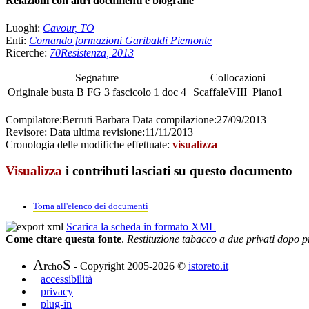
Relazioni con altri documenti e biografie
Luoghi:
Cavour, TO
Enti:
Comando formazioni Garibaldi Piemonte
Ricerche:
70Resistenza, 2013
Segnature
Collocazioni
Originale
busta
B FG 3
fascicolo
1 doc 4
Scaffale
VIII
Piano
1
Compilatore:
Berruti Barbara
Data compilazione:
27/09/2013
Revisore:
Data ultima revisione:
11/11/2013
Cronologia delle modifiche effettuate:
visualizza
Visualizza
i contributi lasciati su questo documento
Torna all'elenco dei documenti
Scarica la scheda in formato XML
Come citare questa fonte
.
Restituzione tabacco a due privati dopo p
A
S
r
o
- Copyright 2005-2026 ©
istoreto.it
ch
|
accessibilità
|
privacy
|
plug-in