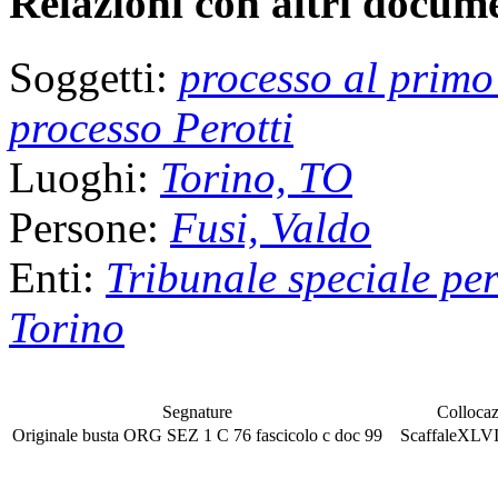
Relazioni con altri docume
Soggetti:
processo al primo
processo Perotti
Luoghi:
Torino, TO
Persone:
Fusi, Valdo
Enti:
Tribunale speciale per 
Torino
Segnature
Collocaz
Originale
busta
ORG SEZ 1 C 76
fascicolo
c doc 99
Scaffale
XLV