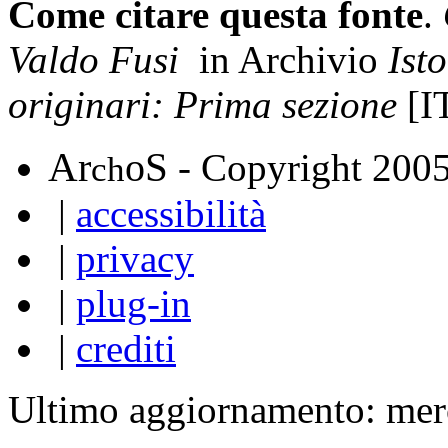
Come citare questa fonte
.
Valdo Fusi
in Archivio
Ist
originari: Prima sezione
[I
A
S
r
o
- Copyright 200
ch
|
accessibilità
|
privacy
|
plug-in
|
crediti
Ultimo aggiornamento: mer