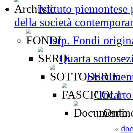
Istituto piemontese p
della società contemporan
Isrp. Fondi origin
Quarta sottosez
Document
"Incarto
Ordine
«
doc