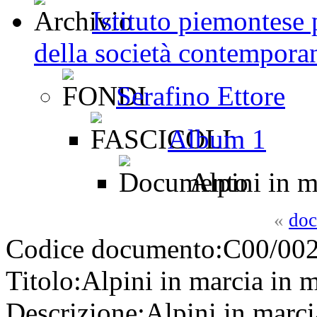
Istituto piemontese p
della società contemporan
Serafino Ettore
Album 1
Alpini in m
«
doc
Codice documento:
C00/002
Titolo:
Alpini in marcia in 
Descrizione:
Alpini in marci