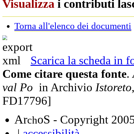
Visualizza
i contributi la
Torna all'elenco dei documenti
Scarica la scheda in
Come citare questa fonte
.
val Po
in Archivio
Istoreto
FD17796]
A
S
r
o
- Copyright 200
ch
|
accessibilità