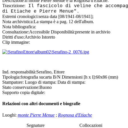
Descrizione:
Il monte Pierre Menue e la Rognosa d'Etiache.
Trascrizione:
Il fascicolo di veline che accompag
di Etiache e Pierre Menue".
Estremi cronologici:
senza data [08/1941-08/1941];
Nota archivistica:
La stampa è a pag. 12 dell'album.
Nota bibliografica:
Consultazione:
Accessibile
Disponibilità:
presente in archivio
Diritti d'uso:
Archivio Istoreto
Clip immagine:
Ind. responsabilità:
Serafino, Ettore
Tipologia:
fotografia
su
carta B/N
Dimensioni [h x l]:
60x86 (mm)
Stampatore:
Luogo di stampa:
Data di stampa:
Stato conservazione:
Buono
Supporto copia digitale:
Relazioni con altri documenti e biografie
Luoghi:
monte Pierre Menue
;
Rognosa d'Etiache
Segnature
Collocazioni