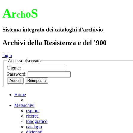
A
S
r
o
ch
Sistema integrato dei cataloghi d'archivio
Archivi della Resistenza e del '900
login
Accesso riservato
Utente:
Password:
Home
Metarchivi
esplora
ricerca
topografico
catalogo
dizionari