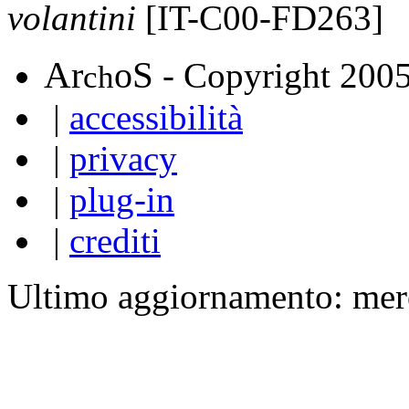
volantini
[IT-C00-FD263]
A
S
r
o
- Copyright 200
ch
|
accessibilità
|
privacy
|
plug-in
|
crediti
Ultimo aggiornamento: mer