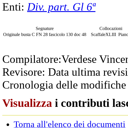
Enti:
Div. part. Gl 6ª
Segnature
Collocazioni
Originale
busta
C FN 28
fascicolo
130 doc 48
Scaffale
XLIII
Pian
Compilatore:
Verdese Vince
Revisore:
Data ultima revis
Cronologia delle modifiche 
Visualizza
i contributi la
Torna all'elenco dei documenti