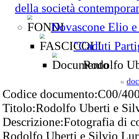
della società contemporan
Novascone Elio e
"Caduti Parti
Rodolfo Ube
«
doc
Codice documento:
C00/400
Titolo:
Rodolfo Uberti e Sil
Descrizione:
Fotografia di c
Rodolfo Uberti e Silvio Lur