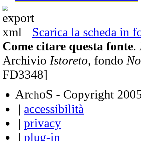
Scarica la scheda in
Come citare questa fonte
.
Archivio
Istoreto
, fondo
No
FD3348]
A
S
r
o
- Copyright 200
ch
|
accessibilità
|
privacy
|
plug-in