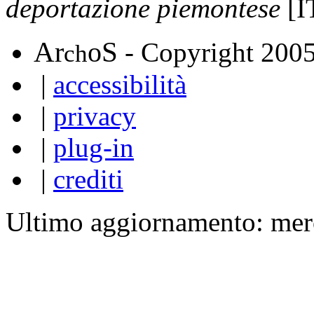
deportazione piemontese
[I
A
S
r
o
- Copyright 200
ch
|
accessibilità
|
privacy
|
plug-in
|
crediti
Ultimo aggiornamento: mer