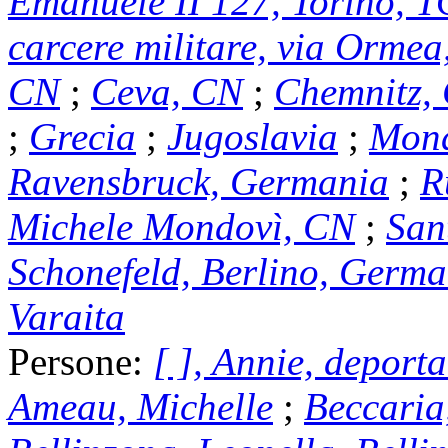
Emanuele II 127, Torino, T
carcere militare, via Ormea
CN
;
Ceva, CN
;
Chemnitz,
;
Grecia
;
Jugoslavia
;
Mond
Ravensbruck, Germania
;
R
Michele Mondovì, CN
;
San
Schonefeld, Berlino, Germa
Varaita
Persone:
[ ], Annie, deporta
Ameau, Michelle
;
Beccaria,