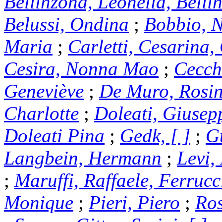
Bellinzona, Leonella, Bell
Belussi, Ondina
;
Bobbio, N
Maria
;
Carletti, Cesarina, 
Cesira, Nonna Mao
;
Cecch
Geneviève
;
De Muro, Rosin
Charlotte
;
Doleati, Giusep
Doleati Pina
;
Gedk, [ ]
;
G
Langbein, Hermann
;
Levi,
;
Maruffi, Raffaele, Ferrucc
Monique
;
Pieri, Piero
;
Ros