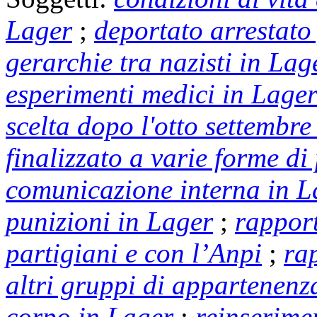
Lager
;
deportato arrestato
gerarchie tra nazisti in Lag
esperimenti medici in Lage
scelta dopo l'otto settembr
finalizzato a varie forme d
comunicazione interna in L
punizioni in Lager
;
rapport
partigiani e con l’Anpi
;
ra
altri gruppi di appartenenz
corpo in Lager
;
reinserimen