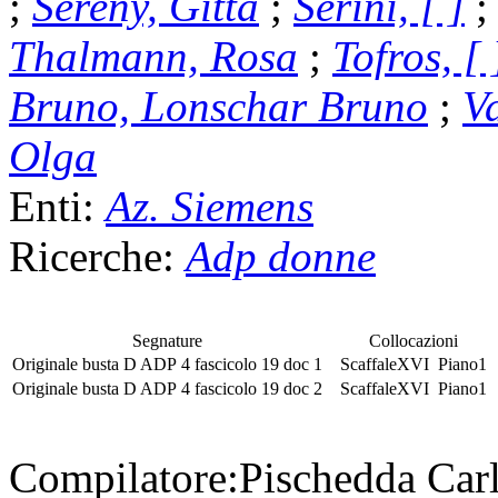
;
Sereny, Gitta
;
Serini, [ ]
Thalmann, Rosa
;
Tofros, [ 
Bruno, Lonschar Bruno
;
Va
Olga
Enti:
Az. Siemens
Ricerche:
Adp donne
Segnature
Collocazioni
Originale
busta
D ADP 4
fascicolo
19 doc 1
Scaffale
XVI
Piano
1
Originale
busta
D ADP 4
fascicolo
19 doc 2
Scaffale
XVI
Piano
1
Compilatore:
Pischedda Car