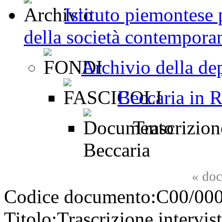
Istituto piemontese p
della società contemporan
Archivio della de
Beccaria in R
Trascrizione
Beccaria
«
doc
Codice documento:
C00/000
Titolo:
Trascrizione intervis