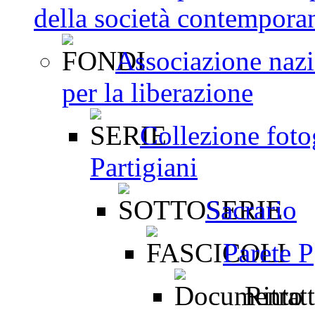
della società contemporan
Associazione nazio
per la liberazione
Collezione fotog
Partigiani
Sacrario
Parete P
Ritrat