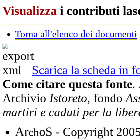
Visualizza
i contributi la
Torna all'elenco dei documenti
Scarica la scheda in
Come citare questa fonte
.
Archivio
Istoreto
, fondo
As
martiri e caduti per la libe
A
S
r
o
- Copyright 200
ch