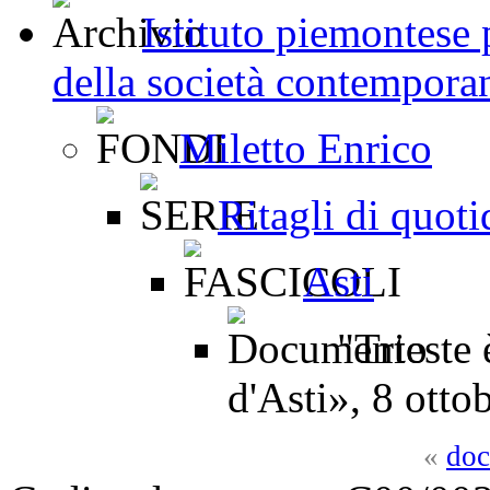
Istituto piemontese p
della società contemporan
Miletto Enrico
Ritagli di quot
Asti
"Trieste è
d'Asti», 8 otto
«
doc