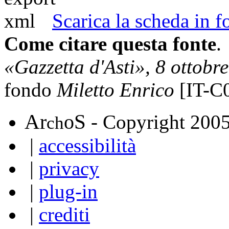
Scarica la scheda in
Come citare questa fonte
.
«Gazzetta d'Asti», 8 ottobr
fondo
Miletto Enrico
[IT-C
A
S
r
o
- Copyright 200
ch
|
accessibilità
|
privacy
|
plug-in
|
crediti