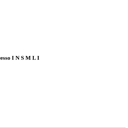
esso I N S M L I