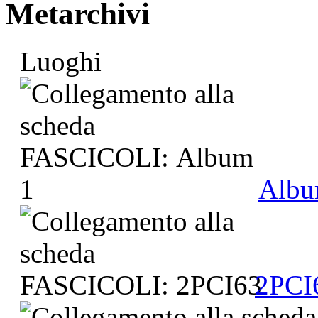
Metarchivi
Luoghi
Albu
2PCI