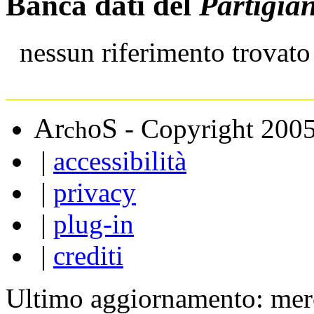
Banca dati del
Partigia
nessun riferimento trovato
A
S
r
o
- Copyright 200
ch
|
accessibilità
|
privacy
|
plug-in
|
crediti
Ultimo aggiornamento: mer