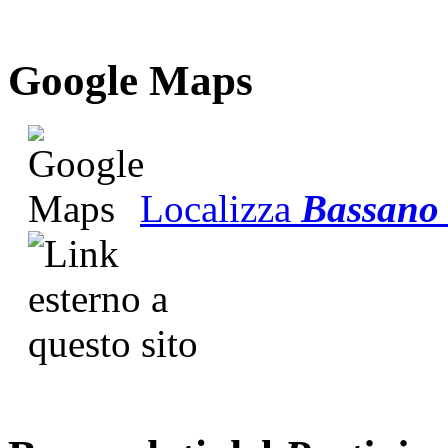
G
o
o
g
l
e
Maps
Localizza
Bassano 