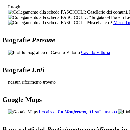
Luoghi
Miscella
Biografie
Persone
Cavallo Vittoria
Biografie
Enti
nessun riferimento trovato
G
o
o
g
l
e
Maps
Localizza
Lu Monferrato, AL
sulla mappa
Banca dati del
Partigianato meridionale in