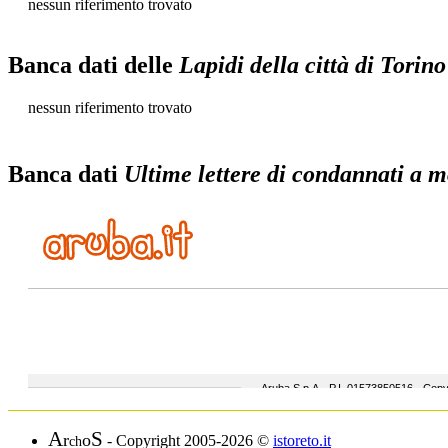
nessun riferimento trovato
Banca dati delle
Lapidi della città di Torino
nessun riferimento trovato
Banca dati
Ultime lettere di condannati a mo
A
S
r
o
- Copyright 2005-2026 ©
istoreto.it
ch