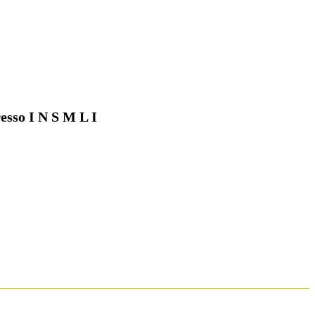
esso I N S M L I