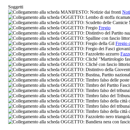
Soggetti
Noti
Fregio
Fregio d
Fazzo