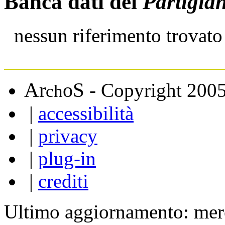
Banca dati del
Partigia
nessun riferimento trovato
A
S
r
o
- Copyright 200
ch
|
accessibilità
|
privacy
|
plug-in
|
crediti
Ultimo aggiornamento: mer