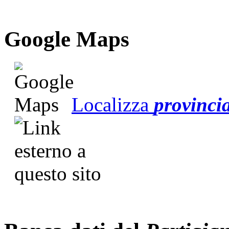
G
o
o
g
l
e
Maps
Localizza
provinci