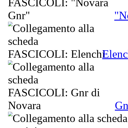
"N
Elenc
Gn