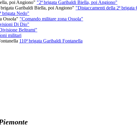
"2ª brigata Garibaldi Biella, poi Angiono"
"Distaccamenti della 2ª brigata
ª brigata Nedo"
"Comando militare zona Ossola"
visioni Di Dio"
Divisione Beltrami"
ioni militari
110ª brigata Garibaldi Fontanella
 Piemonte