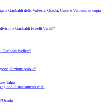
igate Garibaldi della Valsesia, Ossola, Cusio e Verbano, in copia
divisione Garibaldi Fratelli Varalli"
Garibaldi biellesi"
ngiono, Sezione polizia"
ione Talpa"
 Angiono: distaccamenti vari"
ll'Ossola"