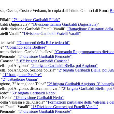
Br
"7ª divisione Garibaldi Fillak"
"Divisione italiana Garibaldi (Jugoslavia)"
"Battaglione Guastatori della 
"Divisione Garibaldi Fratelli Varalli"
"Documenti della Rsi e tedeschi"
"Comando zona Biellese"
"Comando Raggruppamento divisioni 
"5ª divisione Garibaldi Piemonte"
"182ª brigata Garibaldi Camana"
"2ª brigata Garibaldi Biella, poi Angiono"
"2ª brigata Garibaldi Biella, poi A
"1° battaglione Pse-Pse"
"2° battaglione Gianni"
"2ª brigata Garibaldi Angiono, 3° battagl
"2ª brigata Garibaldi Biella, poi
"50ª brigata Garibaldi Nedo"
"12ª divisione Garibaldi Nedo"
"Formazioni partigiane della Valsesia e de
"1ª Divisione Gramsci poi Fratelli Varalli"
"5ª divisione Garibaldi Piemonte"