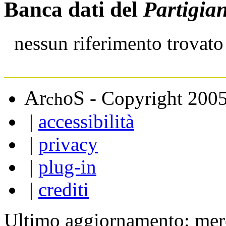
Banca dati del
Partigia
nessun riferimento trovato
A
S
r
o
- Copyright 200
ch
|
accessibilità
|
privacy
|
plug-in
|
crediti
Ultimo aggiornamento: mer