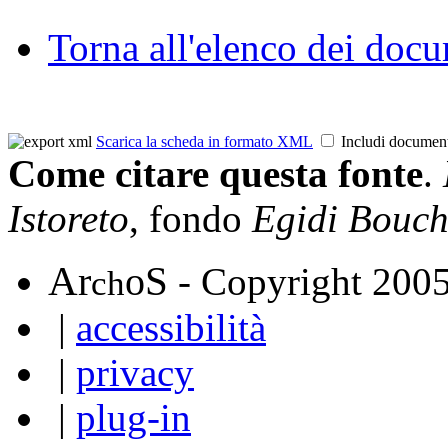
Torna all'elenco dei doc
Scarica la scheda in formato XML
Includi documen
Come citare questa fonte
.
Istoreto
, fondo
Egidi Bouch
A
S
r
o
- Copyright 200
ch
|
accessibilità
|
privacy
|
plug-in