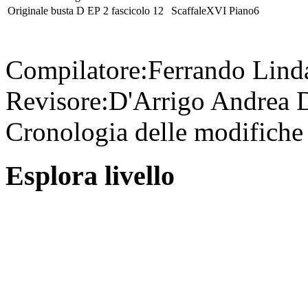
Originale
busta
D EP 2
fascicolo
12
Scaffale
XVI
Piano
6
Compilatore:
Ferrando Lin
Revisore:
D'Arrigo Andrea
D
Cronologia delle modifiche 
Esplora livello