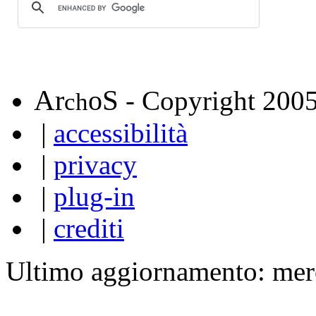
A
S
r
o
- Copyright 200
ch
|
accessibilità
|
privacy
|
plug-in
|
crediti
Ultimo aggiornamento: mer